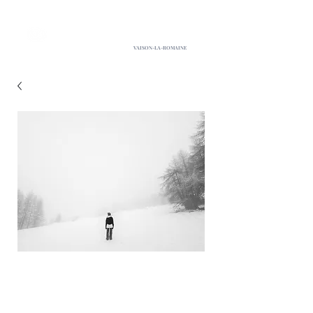
L'Atelier
de Stéphane Ropa
VAISON-LA-ROMAINE
Seul avec soi
Prix
170,00 €