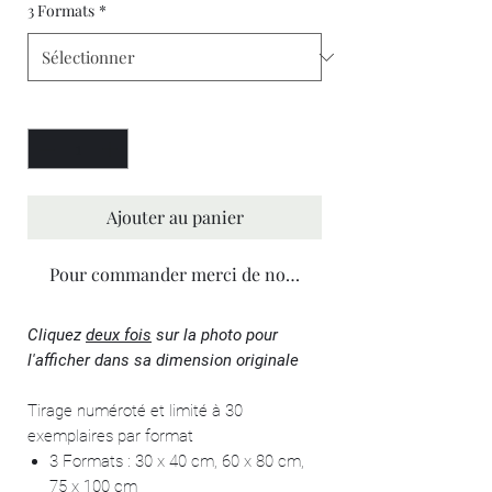
3 Formats
*
Quantité
*
Ajouter au panier
Pour commander merci de nous contacter
Cliquez
deux fois
sur la photo pour
l'afficher dans sa dimension originale
Tirage numéroté et limité à 30
exemplaires par format
3 Formats : 30 x 40 cm, 60 x 80 cm,
75 x 100 cm