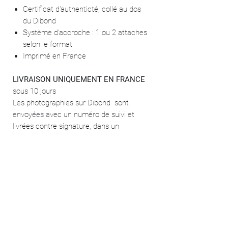
Certificat d'authenticté, collé au dos
du Dibond
Système d'accroche : 1 ou 2 attaches
selon le format
Imprimé en France
LIVRAISON UNIQUEMENT EN FRANCE
sous 10 jours
Les photographies sur Dibond sont
envoyées avec un numéro de suivi et
livrées contre signature, dans un
emballage sécurisé.
DES QUESTIONS ?
N'hésitez pas à envoyer un message à
stephaneropa@gmail.com
SEUL AVEC SOI