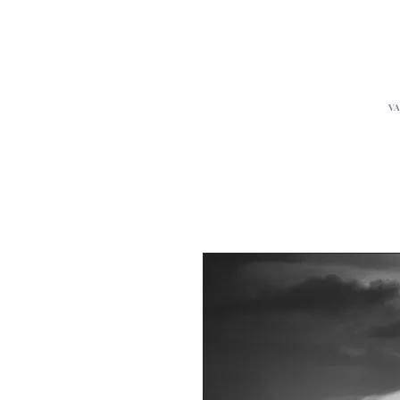
L'Atelier
de Stép
VA