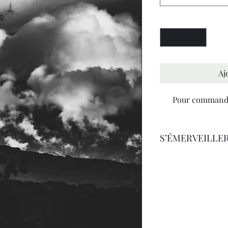
Quantité
*
Aj
Pour commande
S’ÉMERVEILLE
- Poésie de Stéphane 
Je lève mes yeux vers 
Ils ne font qu’un.
Quel est donc ce batt
Un oiseau chante, et s
Mon être est traversé p