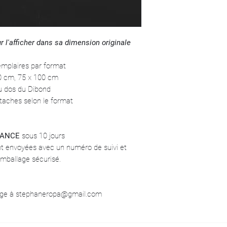
Je pleure devant tant
émerveillée.
r l'afficher dans sa dimension originale
emplaires par format
80 cm, 75 x 100 cm
au dos du Dibond
taches selon le format
RANCE
sous 10 jours
t envoyées avec un numéro de suivi et
emballage sécurisé.
sage à stephaneropa@gmail.com