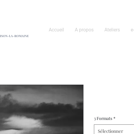
hane Ropa
Accueil
A propos
Ateliers
e
ISON-LA-ROMAINE
S'émerveill
Prix
170,00 €
3 Formats
*
Sélectionner