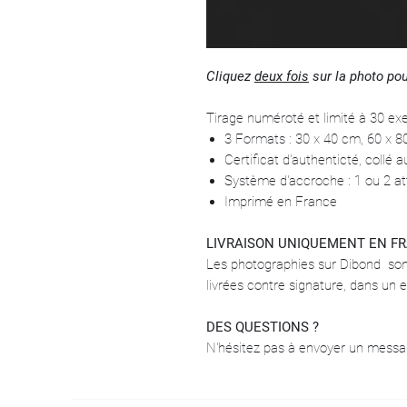
Cliquez
deux fois
sur la photo pou
Tirage numéroté et limité à 30 ex
3 Formats : 30 x 40 cm, 60 x 
Certificat d'authenticté, collé 
Système d'accroche : 1 ou 2 at
Imprimé en France
LIVRAISON UNIQUEMENT EN F
Les photographies sur Dibond son
livrées contre signature, dans un 
DES QUESTIONS ?
N'hésitez pas à envoyer un mes