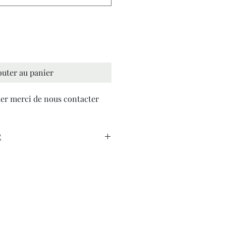
outer au panier
r merci de nous contacter
R
Ropa -
le sommet. Le ciel semble s’y déposer.
ement en mon coeur ?
e pose non loin.
ar l’éternité soudaine.