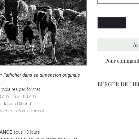
Quantité
*
Aj
Pour commande
r l'afficher dans sa dimension originale
BERGER DE LIB
emplaires par format
80 cm, 75 x 100 cm
- Poésie de Stéphane 
au dos du Dibond
Il est un homme qui n’
taches selon le format
est infiniment plein. O
Il a pour compagnie d
des chèvres et de bons
RANCE
sous 10 jours
Il est cet homme qui 