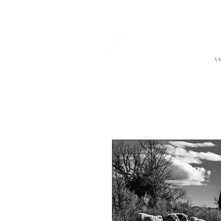
L'Atelier
de Stép
VA