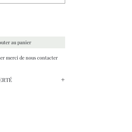
outer au panier
r merci de nous contacter
ERTÉ
Ropa -
a besoin de rien, Dès lors que ce rien
u la passion s’est déliée de biens.
es moutons,
 chiens.
chaque matin,