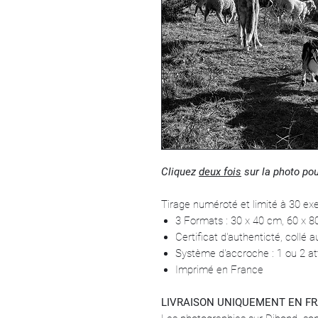
Cliquez
deux fois
sur la photo pou
Tirage numéroté et limité à 30 ex
3 Formats : 30 x 40 cm, 60 x 
Certificat d'authenticté, collé 
Système d'accroche : 1 ou 2 at
Imprimé en France
LIVRAISON UNIQUEMENT EN F