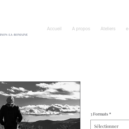
hane Ropa
Accueil
A propos
Ateliers
e
ISON-LA-ROMAINE
Berger de l
Prix
170,00 €
3 Formats
*
Sélectionner